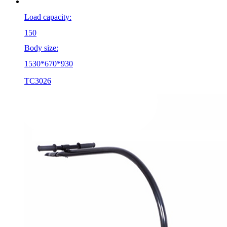
Load capacity:
150
Body size:
1530*670*930
TC3026