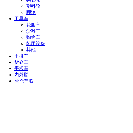
塑料轮
脚轮
工具车
花园车
沙滩车
购物车
船用设备
其他
手推车
货仓车
平板车
内外胎
摩托车胎