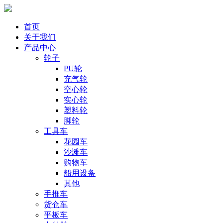
首页
关于我们
产品中心
轮子
PU轮
充气轮
空心轮
实心轮
塑料轮
脚轮
工具车
花园车
沙滩车
购物车
船用设备
其他
手推车
货仓车
平板车